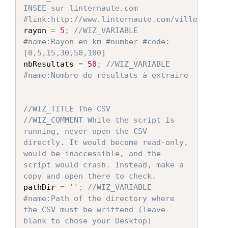
INSEE sur linternaute.com 
#link:http://www.linternaute.com/ville/
rayon 
=
5
;
//WIZ_VARIABLE 
#name:Rayon en km #number #code:
[0,5,15,30,50,100]
nbResultats 
=
50
;
//WIZ_VARIABLE 
#name:Nombre de résultats à extraire
//WIZ_TITLE The CSV
//WIZ_COMMENT While the script is 
running, never open the CSV 
directly. It would become read-only, 
would be inaccessible, and the 
script would crash. Instead, make a 
copy and open there to check. 
pathDir 
=
''
;
//WIZ_VARIABLE 
#name:Path of the directory where 
the CSV must be writtend (leave 
blank to chose your Desktop)