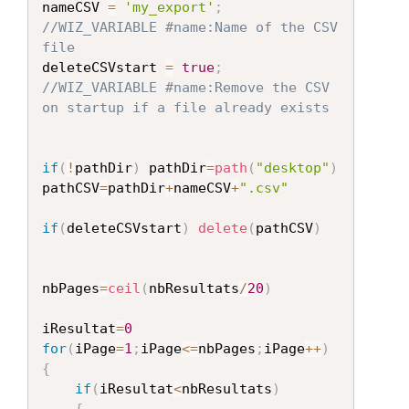
nameCSV 
=
'my_export'
;
//WIZ_VARIABLE #name:Name of the CSV 
file
deleteCSVstart 
=
true
;
//WIZ_VARIABLE #name:Remove the CSV 
on startup if a file already exists
if
(
!
pathDir
)
 pathDir
=
path
(
"desktop"
)
pathCSV
=
pathDir
+
nameCSV
+
".csv"
if
(
deleteCSVstart
)
delete
(
pathCSV
)
nbPages
=
ceil
(
nbResultats
/
20
)
iResultat
=
0
for
(
iPage
=
1
;
iPage
<=
nbPages
;
iPage
++
)
{
if
(
iResultat
<
nbResultats
)