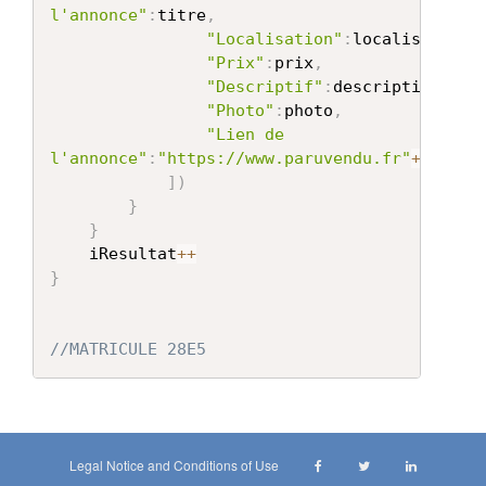
l'annonce"
:
titre
,
"Localisation"
:
localisation
,
"Prix"
:
prix
,
"Descriptif"
:
description
,
"Photo"
:
photo
,
"Lien de 
l'annonce"
:
"https://www.paruvendu.fr"
+
lien
,
]
)
}
}
	iResultat
++
}
//MATRICULE 28E5
Legal Notice and Conditions of Use