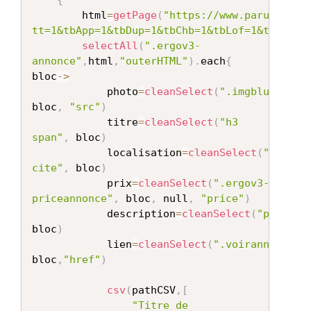
{
		html
=
getPage
(
"https://www.paruvendu.
tt=1&tbApp=1&tbDup=1&tbChb=1&tbLof=1&tbAtl=1
selectAll
(
".ergov3-
annonce"
,
html
,
"outerHTML"
)
.
each
{
bloc
->
			photo
=
cleanSelect
(
".imgblur"
,
bloc
,
"src"
)
			titre
=
cleanSelect
(
"h3 
span"
,
 bloc
)
			localisation
=
cleanSelect
(
"h3 
cite"
,
 bloc
)
			prix
=
cleanSelect
(
".ergov3-
priceannonce"
,
 bloc
,
 null
,
"price"
)
			description
=
cleanSelect
(
"p"
,
bloc
)
			lien
=
cleanSelect
(
".voirann"
,
bloc
,
"href"
)
csv
(
pathCSV
,
[
"Titre de 