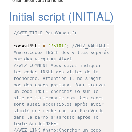
- le lien direct vers l'annonce
Initial script (INITIAL)
//WIZ_TITLE ParuVendu.fr
codesINSEE 
=
"75101"
;
//WIZ_VARIABLE 
#name:Codes INSEE des villes séparés 
par des virgules #text
//WIZ_COMMENT Vous devez indiquer 
les codes INSEE des villes de la 
recherche. Attention il ne s'agit 
pas des codes postaux. Pour trouver 
un code INSEE cherchez le sur le 
site de linternaute.com. Ces codes 
sont aussi accessibles après avoir 
simulé une recherche sur ParuVendu, 
dans la barre d'adresse après le 
texte &codeINSEE=
//WIZ_LINK #name:Chercher un code 