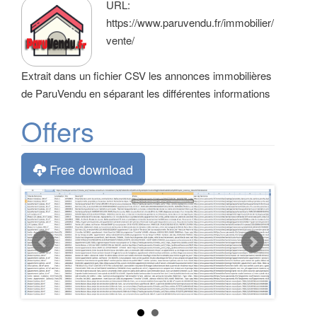
URL:
t
https://www.paruvendu.fr/immobilier/
i
vente/
o
n
Extrait dans un fichier CSV les annonces immobilières
de ParuVendu en séparant les différentes informations
Offers
Free download