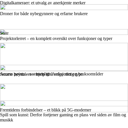
Digitalkameraer: et utvalg av anerkjente merker
Droner for både nybegynnere og erfarne brukere
Siste
Projektorlerret – en komplett oversikt over funksjoner og typer
Access points – sammenlign funksjoner og bruksområder
Smarte høyttalere – hjelp til å velge riktig type
Fremtidens forbindelser – et blikk på 5G-modemer
Spill som kunst: Derfor fortjener gaming en plass ved siden av film og
musikk