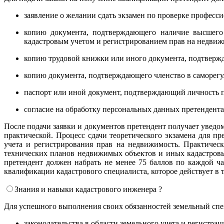
заявление о желании сдать экзамен по проверке професс
копию документа, подтверждающего наличие высшего 
кадастровым учетом и регистрированием прав на недвиж
копию трудовой книжки или иного документа, подтверж
копию документа, подтверждающего членство в саморег
паспорт или иной документ, подтверждающий личность п
согласие на обработку персональных данных претендента
После подачи заявки и документов претендент получает уведом
практической. Процесс сдачи теоретического экзамена для пр
учета и регистрирования прав на недвижимость. Практическ
технических планов недвижимых объектов и иных кадастровы
претендент должен набрать не менее 75 баллов по каждой ча
квалификации кадастрового специалиста, которое действует в 
Знания и навыки кадастрового инженера ?
Для успешного выполнения своих обязанностей земельный сп
законодательства в области земельного учета и регистра