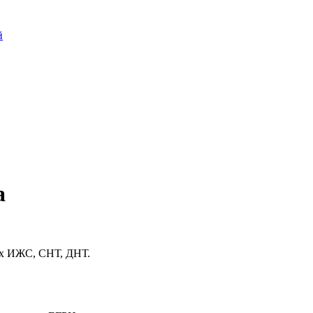
й
а
лях ИЖС, СНТ, ДНТ.