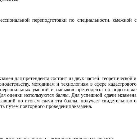
ессиональной переподготовки по специальности, смежной с
амен для претендента состоит из двух частей: теоретической и
онодательству, методикам и технологиям в сфере кадастрового
у персональных умений и навыков претендента по подготовке
ля оценки используются баллы. Для успешной сдачи экзамена
равший по итогам сдачи эти баллы, получает свидетельство о
ать путем повторного проведения экзамена.
ельного, гражданского, административного и других);