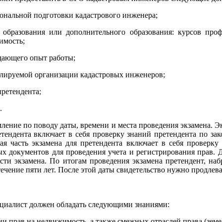
иональной подготовки кадастрового инженера;
образования или дополнительного образования: курсов проф
имость;
дающего опыт работы;
улируемой организации кадастровых инженеров;
ретендента;
.
ление по поводу даты, времени и места проведения экзамена. Экз
етендента включает в себя проверку знаний претендента по зак
ая часть экзамена для претендента включает в себя проверк
х документов для проведения учета и регистрирования прав. Д
сти экзамена. По итогам проведения экзамена претендент, наб
течение пяти лет. После этой даты свидетельство нужно продлев
ециалист должен обладать следующими знаниями:
ции прав на недвижимость, а также смежных отраслей права (зем