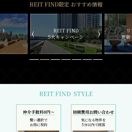
REIT FIND限定 おすすめ情報
ND
リアルタイム
新
ペーン
更新一覧チェック
REIT FIND
STYLE
仲介手数料0円～
初期費用お問い合わせ
賢い選択で
気になる物件を
お得に契約
5分以内で回答