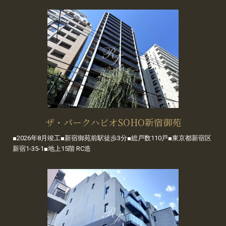
ザ・パークハビオSOHO新宿御苑
■2026年8月竣工■新宿御苑前駅徒歩3分■総戸数110戸■東京都新宿区
新宿1-35-1■地上15階 RC造