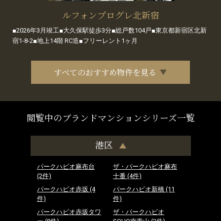
ルフォンプログレ北新宿
■2026年3月竣工■大久保駅徒歩3分■総戸数104戸■東京都新宿区北新
宿1-8-2■地上14階 RC造■フリーレント1ヶ月
すべてのおすすめ物件を見る
閲覧中のブランドマンションシリーズ一覧
港区
パークハビオ麻布台
ザ・パークハビオ麻布
(2件)
十番
(4件)
パークハビオ赤坂
(4
パークハビオ新橋
(11
件)
件)
パークハビオ赤坂タワ
ザ・パークハビオ