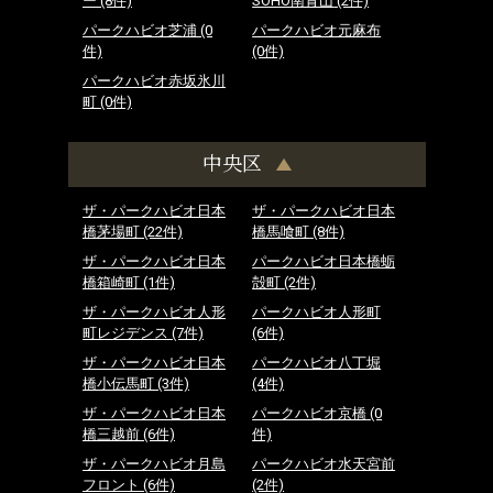
ー
(8件)
SOHO南青山
(2件)
パークハビオ芝浦
(0
パークハビオ元麻布
件)
(0件)
パークハビオ赤坂氷川
町
(0件)
中央区
ザ・パークハビオ日本
ザ・パークハビオ日本
橋茅場町
(22件)
橋馬喰町
(8件)
ザ・パークハビオ日本
パークハビオ日本橋蛎
橋箱崎町
(1件)
殻町
(2件)
ザ・パークハビオ人形
パークハビオ人形町
町レジデンス
(7件)
(6件)
ザ・パークハビオ日本
パークハビオ八丁堀
橋小伝馬町
(3件)
(4件)
ザ・パークハビオ日本
パークハビオ京橋
(0
橋三越前
(6件)
件)
ザ・パークハビオ月島
パークハビオ水天宮前
フロント
(6件)
(2件)