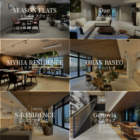
SEASON FLATS
Due
シーズンフラッツ
ドゥーエ
MYRIA RESIDENCE
GRAN PASEO
ミリアレジデンス
グランパセオ
S-RESIDENCE
Genovia
エスレジデンス
ジェノヴィア