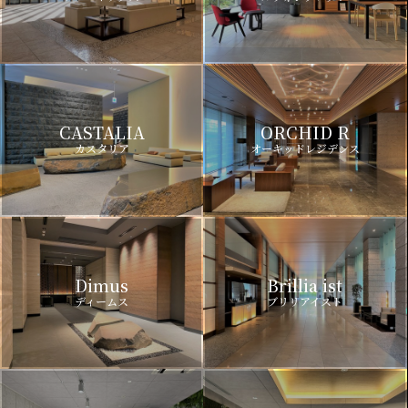
CASTALIA
ORCHID R
カスタリア
オーキッドレジデンス
Dimus
Brillia ist
ディームス
ブリリアイスト