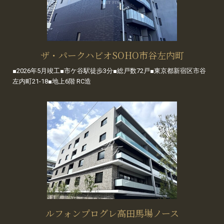
ザ・パークハビオSOHO市谷左内町
■2026年5月竣工■市ケ谷駅徒歩3分■総戸数72戸■東京都新宿区市谷
左内町21-18■地上6階 RC造
ルフォンプログレ高田馬場ノース