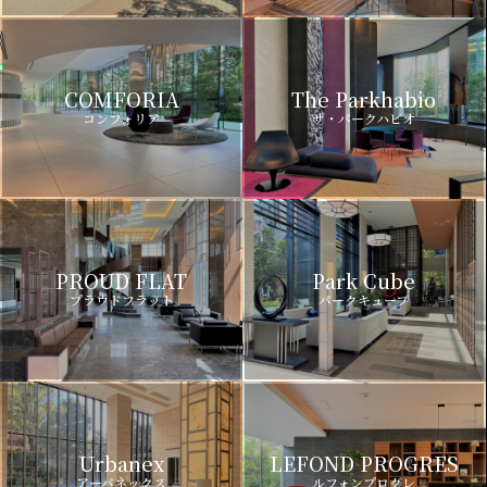
COMFORIA
The Parkhabio
コンフォリア
ザ・パークハビオ
PROUD FLAT
Park Cube
プラウドフラット
パークキューブ
Urbanex
LEFOND PROGRES
アーバネックス
ルフォンプログレ