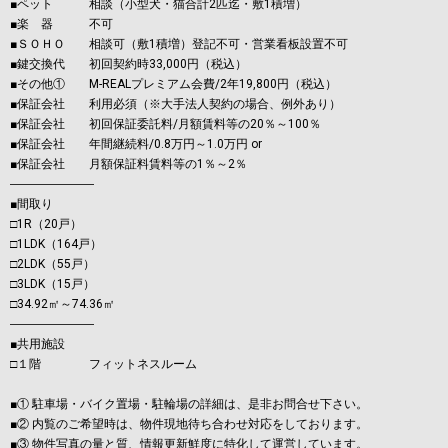
■ペット 相談（小型犬・猫合計2匹迄・敷1積増）
■楽 器 不可
■ＳＯＨＯ 相談可（敷1積増）登記不可・営業看板設置不可
■鍵交換代 初回契約時33,000円（税込）
■その他① M-REALプレミアム会費/2年19,800円（税込）
■保証会社 利用必須（※大手法人契約の場合、例外あり）
■保証会社 初回保証委託料/月額賃料等の20％～100％
■保証会社 年間継続料/0.8万円～1.0万円 or
■保証会社 月額保証料賃料等の1％～2％
―――――――
■間取り
□1R（20戸）
□1LDK（164戸）
□2LDK（55戸）
□3LDK（15戸）
□34.92㎡～74.36㎡
―――――――
■共用施設
□１階 フィットネスルーム
■① 駐車場・バイク置場・駐輪場の詳細は、是非お問合せ下さい。
■② 内覧のご希望時は、物件現地待ち合わせ対応をしております。
■③ 物件写真の量と質、情報更新鮮度に特化して運営しています。