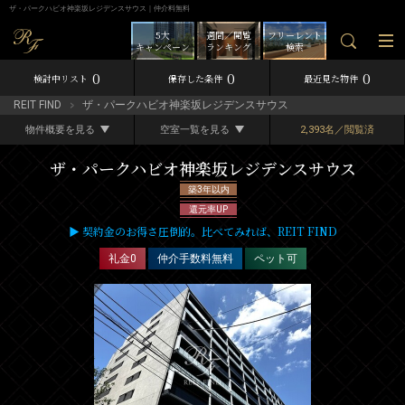
ザ・パークハビオ神楽坂レジデンスサウス｜仲介料無料
5大
週間／閲覧
フリーレント
キャンペーン
ランキング
検索
0
0
0
検討中リスト
保存した条件
最近見た物件
REIT FIND
ザ・パークハビオ神楽坂レジデンスサウス
物件概要を見る
空室一覧を見る
2,393名／閲覧済
ザ・パークハビオ神楽坂レジデンスサウス
築3年以内
還元率UP
▶ 契約金のお得さ圧倒的。比べてみれば、REIT FIND
礼金0
仲介手数料無料
ペット可