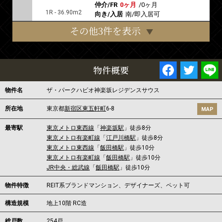
仲介/FR
0ヶ月
/
0ヶ月
1R - 36.90m2
向き/入居
南/即入居可
その他3件を表示
物件概要
物件名
ザ・パークハビオ神楽坂レジデンスサウス
所在地
東京都
新宿区
東五軒町
6-8
MAP
最寄駅
東京メトロ東西線
「
神楽坂駅
」徒歩8分
東京メトロ有楽町線
「
江戸川橋駅
」徒歩8分
東京メトロ東西線
「
飯田橋駅
」徒歩10分
東京メトロ有楽町線
「
飯田橋駅
」徒歩10分
JR中央・総武線
「
飯田橋駅
」徒歩10分
物件特徴
REIT系ブランドマンション、デザイナーズ、ペット可
構造規模
地上10階 RC造
総戸数
254戸