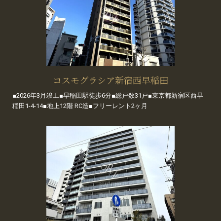
コスモグラシア新宿西早稲田
■2026年3月竣工■早稲田駅徒歩6分■総戸数31戸■東京都新宿区西早
稲田1-4-14■地上12階 RC造■フリーレント2ヶ月