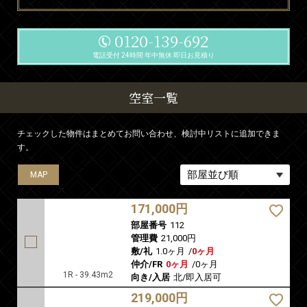
0120-139-692
電話受付 24時間 年中無休 即日お見積り
空室一覧
チェックした物件はまとめてお問い合わせ、検討中リストに追加できま
す。
MAP
MAP
MAP
MAP
MAP
171,000円
部屋番号
112
管理費
21,000円
敷/礼
1.0ヶ月
/
0ヶ月
仲介/FR
0ヶ月
/
0ヶ月
1R - 39.43m2
向き/入居
北/即入居可
219,000円