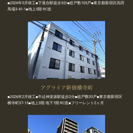
■2026年5月竣工■下落合駅徒歩5分■総戸数105戸■東京都新宿区高田
馬場3-41-1■地上5階 RC造
アグライア新宿横寺町
■2026年2月竣工■牛込神楽坂駅徒歩2分■総戸数33戸■東京都新宿区
横寺町37-15■地上3階 地下1階 RC造■フリーレント2ヶ月