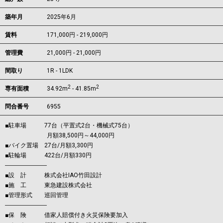
築年月
2025年6月
賃料
171,000円 - 219,000円
管理費
21,000円 - 21,000円
間取り
1R - 1LDK
2
2
専有面積
34.92m
- 41.85m
問合番号
6955
■駐車場 77台（平置式2台・機械式75台）
月額38,500円～44,000円
■バイク置場 27台/月額3,300円
■駐輪場 422台/月額330円
―――――――
■設 計 株式会社IAO竹田設計
■施 工 東急建設株式会社
■管理形式 巡回管理
―――――――
■保 険 借家人賠償付き火災保険要加入